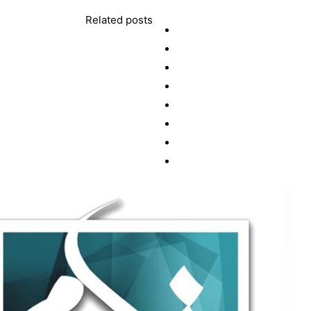
Related posts
اقلیما: از ایده تا اجرا
09123595529
02188279182